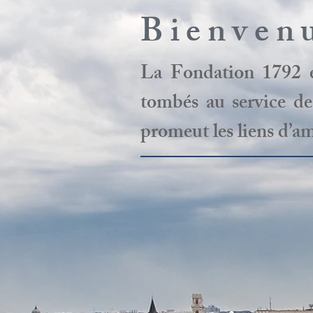
Bienven
La Fondation 1792 ét
tombés au service de 
promeut les liens d’ami