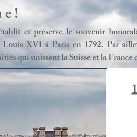
ue!
ablit et préserve le souvenir honorab
Louis XVI à Paris en 1792. Par ailleur
tiés qui unissent la Suisse et la France 
1