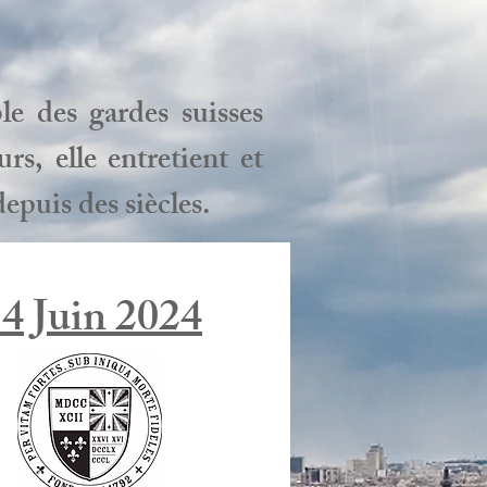
le des gardes suisses
s, elle entretient et
depuis des siècles.
4 Juin 2024