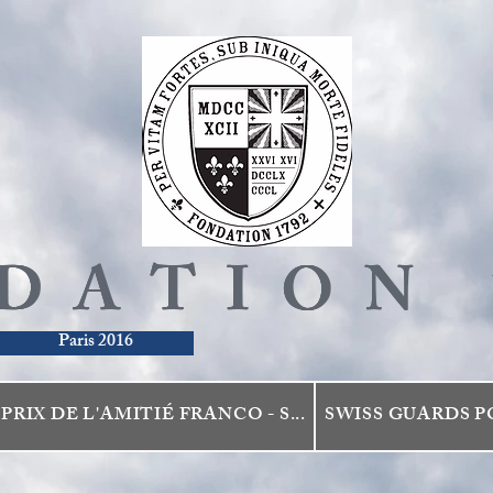
DATION 
DATION 
DATION 
DATION 
Paris 2016
PRIX DE L'AMITIÉ FRANCO - S...
SWISS GUARDS P