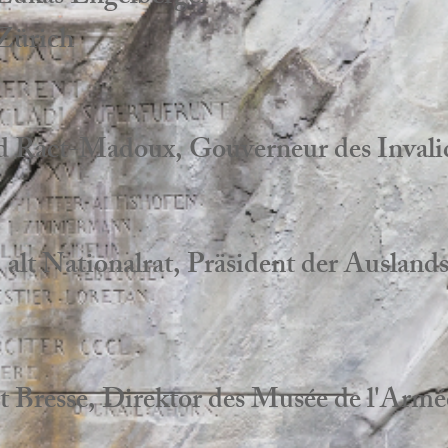
 Zürich
d Ract-Madoux, Gouverneur des Invali
alt Nationalrat, Präsident der Ausland
t Bresse, Direktor des Musée de l'Armé