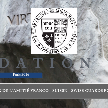
DATION 
DATION 
DATION 
DATION 
Paris 2016
X DE L'AMITIÉ FRANCO - SUISSE
SWISS GUARDS P