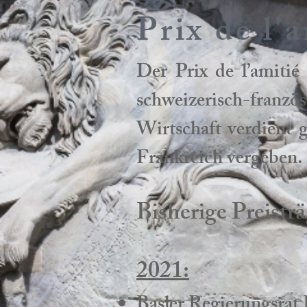
Prix de l'
Der Prix de l’amitié
schweizerisch-franz
Wirtschaft verdient 
Frankreich vergeben.
Bisherige Preistr
2021:
Basler Regierungsrat