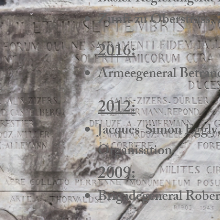
Zunft zu Oberstrass,
2016:
Armeegeneral Betran
2012:
Jacques-Simon Eggly, 
Organisation
2009:
Brigadegeneral Rober