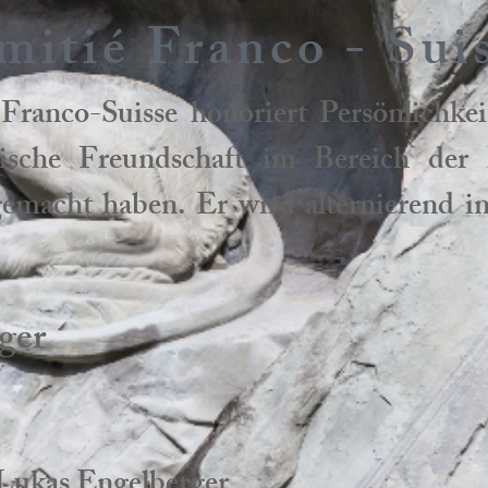
amitié Franco - Sui
 Franco-Suisse honoriert Persönlichke
ösische Freundschaft im Bereich der 
gemacht haben. Er wird alternierend i
äger
 Lukas Engelberger