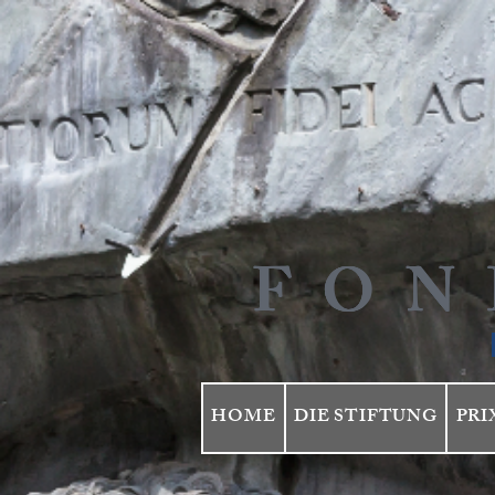
FON
FON
FON
FON
HOME
DIE STIFTUNG
PRI