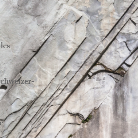
des
schweizer-
e