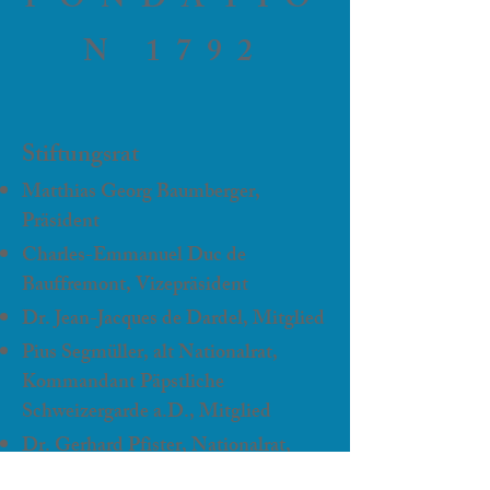
FONDATIO
N 1792
Stiftungsrat
Matthias Georg Baumberger,
Präsident
Charles-Emmanuel Duc de
Bauffremont, Vizepräsident
Dr. Jean-Jacques de Dardel, Mitglied
Pius Segmüller, alt Nationalrat,
Kommandant Päpstliche
Schweizergarde a.D., Mitglied
Dr. Gerhard Pfister, Nationalrat,
Mitglied