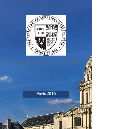
FONDATION
1792
Paris 2016